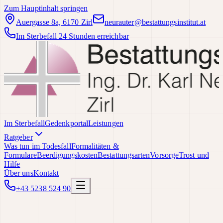
Zum Hauptinhalt springen
Auergasse 8a, 6170 Zirl
neurauter@bestattungsinstitut.at
Im Sterbefall 24 Stunden erreichbar
Im Sterbefall
Gedenkportal
Leistungen
Ratgeber
Was tun im Todesfall
Formalitäten &
Formulare
Beerdigungskosten
Bestattungsarten
Vorsorge
Trost und
Hilfe
Über uns
Kontakt
+43 5238 524 90