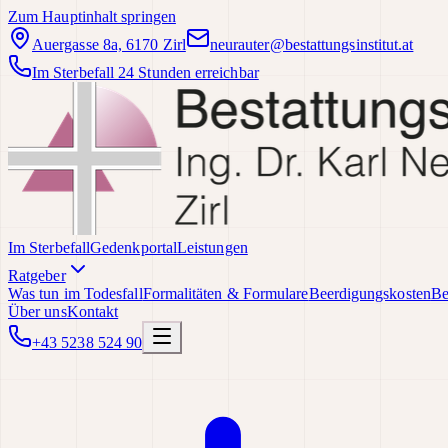
Zum Hauptinhalt springen
Auergasse 8a, 6170 Zirl
neurauter@bestattungsinstitut.at
Im Sterbefall 24 Stunden erreichbar
Im Sterbefall
Gedenkportal
Leistungen
Ratgeber
Was tun im Todesfall
Formalitäten & Formulare
Beerdigungskosten
Be
Über uns
Kontakt
+43 5238 524 90