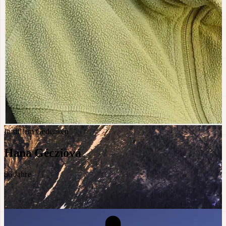
In stillem Gedenken
Hana Gécziová
86
Jahre