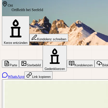
Ort
Ort
Reith bei Seefeld
Kondolenz schreiben
Kerze entzünden
Parte
Sterbebild
Kondolenzen
Bild
Gedenkkerzen
WhatsApp
Link kopieren