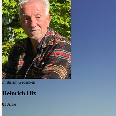
In stillem Gedenken
Heinrich Hix
81
Jahre