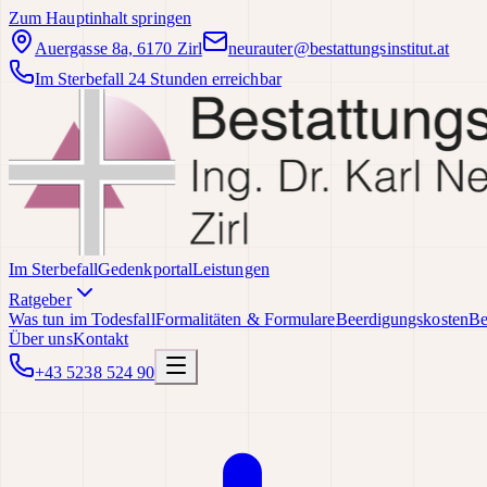
Zum Hauptinhalt springen
Auergasse 8a, 6170 Zirl
neurauter@bestattungsinstitut.at
Im Sterbefall 24 Stunden erreichbar
Im Sterbefall
Gedenkportal
Leistungen
Ratgeber
Was tun im Todesfall
Formalitäten & Formulare
Beerdigungskosten
Be
Über uns
Kontakt
+43 5238 524 90