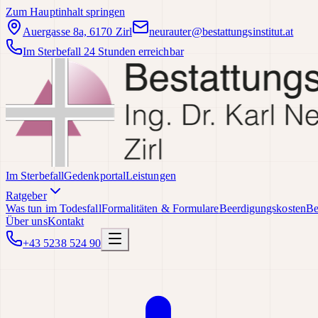
Zum Hauptinhalt springen
Auergasse 8a, 6170 Zirl
neurauter@bestattungsinstitut.at
Im Sterbefall 24 Stunden erreichbar
Im Sterbefall
Gedenkportal
Leistungen
Ratgeber
Was tun im Todesfall
Formalitäten & Formulare
Beerdigungskosten
Be
Über uns
Kontakt
+43 5238 524 90